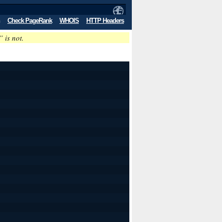
Check PageRank
WHOIS
HTTP Headers
” is not.