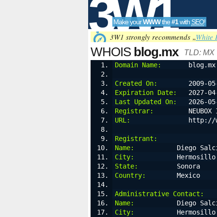
3W1
Make your
WWW
the
#1
with
SEO
!
SEO
3W1 strongly recommends „
White 
WHOIS
blog.mx
TLD: MX
Domain Name:
       blog.mx
Tools
Created On:
        2009-05
Expiration Date:
   2027-04
Last Updated On:
   2026-05
Registrar:
         NEUBOX 
URL:
               http://
Registrant:
Name:
           Diego Salc
City:
           Hermosillo
State:
          Sonora
Country:
        Mexico
Administrative Contact:
Name:
           Diego Salc
City:
           Hermosillo