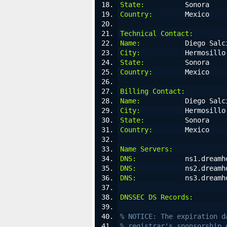
State:
          Sonora
Country:
        Mexico
Technical Contact:
Name:
           Diego Salc
City:
           Hermosillo
State:
          Sonora
Country:
        Mexico
Billing Contact:
Name:
           Diego Salc
City:
           Hermosillo
State:
          Sonora
Country:
        Mexico
Name Servers:
DNS:
            ns1.dreamh
DNS:
            ns2.dreamh
DNS:
            ns3.dreamh
DNSSEC DS Records:
% NOTICE: The expiration d
% registrar's sponsorship 