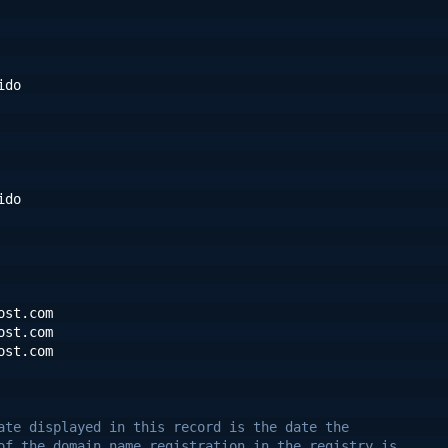
ido
ido
ost.com       
ost.com       
ost.com       
ate displayed in this record is the date the
of the domain name registration in the registry is