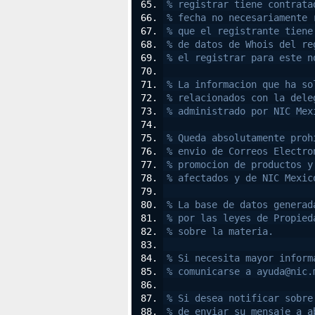
% registrar tiene contrata
% fecha no necesariamente 
% que el registrante tiene
% de datos de Whois del re
% el registrar para este n
% La informacion que ha so
% relacionados con la dele
% administrado por NIC Mex
% Queda absolutamente proh
% envio de Correos Electro
% promocion de productos y
% afectados y de NIC Mexic
% La base de datos generad
% por las leyes de Propied
% sobre la materia.
% Si necesita mayor inform
% comunicarse a ayuda@nic.
% Si desea notificar sobre
% de enviar su mensaje a a