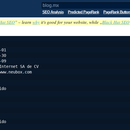
SEO Analysis
Predicted PageRank
PageRank Button
Hat SEO
” – learn
why
it's good for your website, while „
Black Hat SEO
-01
-30
-09
Internet SA de CV
www.neubox.com
ido
ido