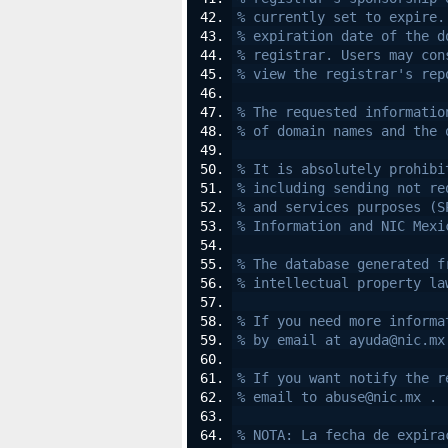
% currently set to expire.
% expiration date of the d
% registrar. Users may con
% view the registrar's rep
% The requested informatio
% of domain names and the 
% It is absolutely prohibi
% including sending not re
% and services purposes (S
% Information and NIC Mexi
% The database generated f
% intellectual property la
% If you need more informa
% by email at ayuda@nic.mx
% If you want notify the r
% email to abuse@nic.mx .
% NOTA: La fecha de expira