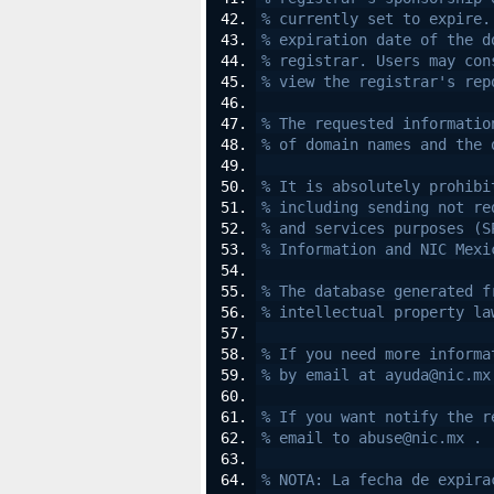
% currently set to expire.
% expiration date of the d
% registrar. Users may con
% view the registrar's rep
% The requested informatio
% of domain names and the 
% It is absolutely prohibi
% including sending not re
% and services purposes (S
% Information and NIC Mexi
% The database generated f
% intellectual property la
% If you need more informa
% by email at ayuda@nic.mx
% If you want notify the r
% email to abuse@nic.mx .
% NOTA: La fecha de expira