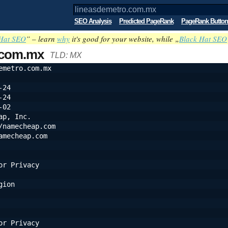
SEO Analysis
Predicted PageRank
PageRank Button
Hat SEO
” – learn
why
it's good for your website, while „
Black Hat SEO
.com.mx
TLD: MX
emetro.com.mx
-24
-24
-02
ap, Inc.
/namecheap.com
amecheap.com
or Privacy
gion
or Privacy