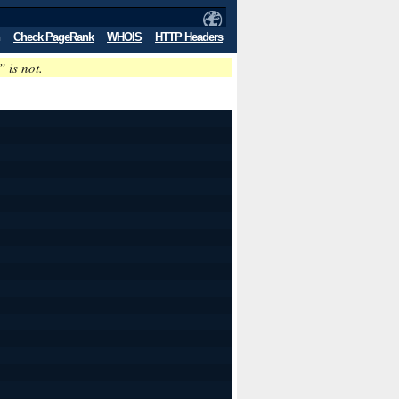
Check PageRank
WHOIS
HTTP Headers
” is not.