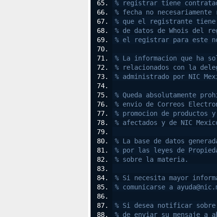
% registrar tiene contrata
% fecha no necesariamente 
% que el registrante tiene
% de datos de Whois del re
% el registrar para este n
% La informacion que ha so
% relacionados con la dele
% administrado por NIC Mex
% Queda absolutamente proh
% envio de Correos Electro
% promocion de productos y
% afectados y de NIC Mexic
% La base de datos generad
% por las leyes de Propied
% sobre la materia.
% Si necesita mayor inform
% comunicarse a ayuda@nic.
% Si desea notificar sobre
% de enviar su mensaje a a