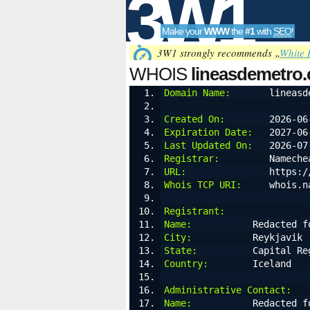
3W1
Make your
WWW
the
#1
with
SEO
!
SEO
3W1 strongly recommends „
White 
WHOIS
lineasdemetro
Domain Name:
       lineasd
Tools
Created On:
        2026-06
Expiration Date:
   2027-06
Last Updated On:
   2026-07
Registrar:
         Nameche
URL:
               https:/
Whois TCP URI:
     whois.n
Registrant:
Name:
           Redacted f
City:
           Reykjavik
State:
          Capital Re
Country:
        Iceland
Administrative Contact:
Name:
           Redacted f