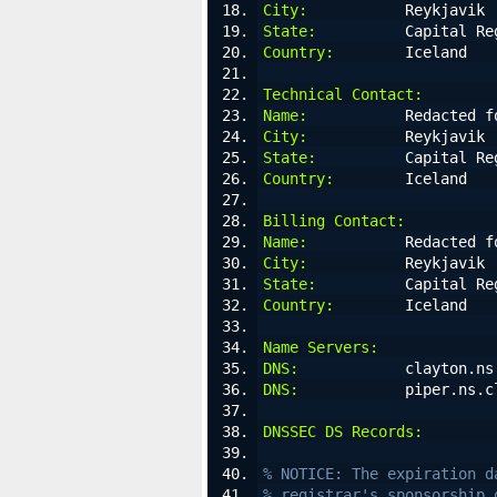
City:
           Reykjavik
State:
          Capital Re
Country:
        Iceland
Technical Contact:
Name:
           Redacted f
City:
           Reykjavik
State:
          Capital Re
Country:
        Iceland
Billing Contact:
Name:
           Redacted f
City:
           Reykjavik
State:
          Capital Re
Country:
        Iceland
Name Servers:
DNS:
            clayton.ns
DNS:
            piper.ns.c
DNSSEC DS Records:
% NOTICE: The expiration d
% registrar's sponsorship 